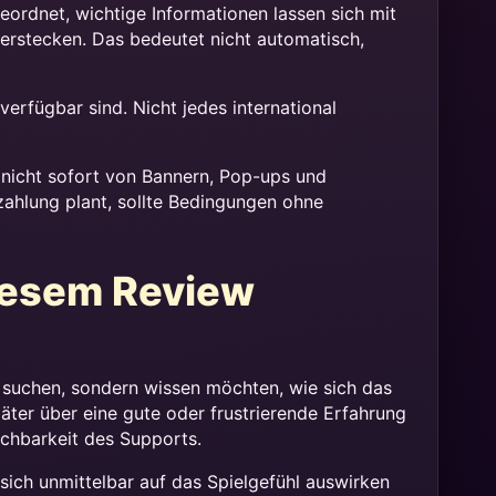
geordnet, wichtige Informationen lassen sich mit
verstecken. Das bedeutet nicht automatisch,
erfügbar sind. Nicht jedes international
er nicht sofort von Bannern, Pop-ups und
zahlung plant, sollte Bedingungen ohne
diesem Review
e suchen, sondern wissen möchten, wie sich das
päter über eine gute oder frustrierende Erfahrung
ichbarkeit des Supports.
 sich unmittelbar auf das Spielgefühl auswirken