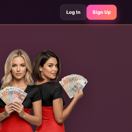
Log In
Sign Up