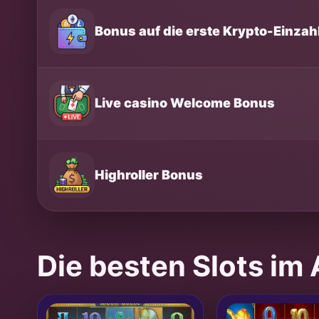
Bonus auf die erste Krypto-Einza
Live casino Welcome Bonus
Highroller Bonus
Die besten Slots im