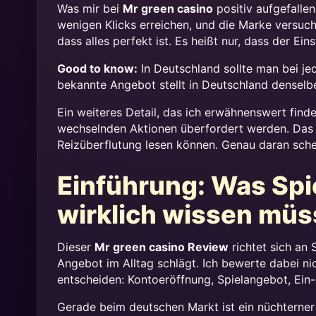
Was mir bei
Mr green casino
positiv aufgefallen
wenigen Klicks erreichen, und die Marke versuch
dass alles perfekt ist. Es heißt nur, dass der Ein
Good to know:
In Deutschland sollte man bei jed
bekannte Angebot stellt in Deutschland denselb
Ein weiteres Detail, das ich erwähnenswert finde
wechselnden Aktionen überfordert werden. Das kl
Reizüberflutung lesen können. Genau daran schei
Einführung: Was Spi
wirklich wissen mü
Dieser
Mr green casino Review
richtet sich an
Angebot im Alltag schlägt. Ich bewerte dabei nic
entscheiden: Kontoeröffnung, Spielangebot, Ein-
Gerade beim deutschen Markt ist ein nüchterner B