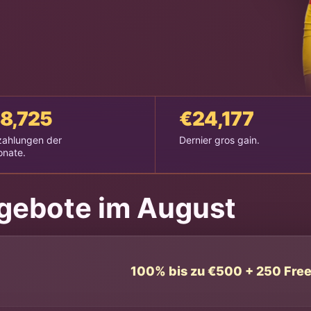
8,725
€24,177
ahlungen der
Dernier gros gain.
onate.
gebote im
August
100% bis zu €500 + 250 Free