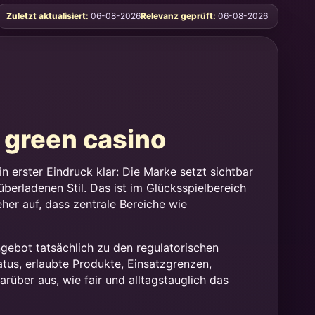
Zuletzt aktualisiert:
06-08-2026
Relevanz geprüft:
06-08-2026
r green casino
 erster Eindruck klar: Die Marke setzt sichtbar
überladenen Stil. Das ist im Glücksspielbereich
 eher auf, dass zentrale Bereiche wie
ngebot tatsächlich zu den regulatorischen
tus, erlaubte Produkte, Einsatzgrenzen,
arüber aus, wie fair und alltagstauglich das